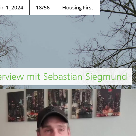
n 1_2024
18/56
Housing First
terview mit Sebastian Siegmund