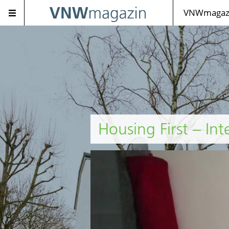
VNWmagazi
Housing First – In