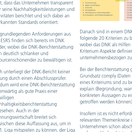
gt, dass das Unternehmen transparent
r seine Nachhaltigkeitsleistungen und
ivitäten berichtet und sich dabei an
kannten Standards orientiert.
Danach sind in einem DNK
 grundlegenden Anforderungen aus
folgende 20 Kriterien zu 
 ESRS finden sich bereits im DNK
wobei das DNK als Hilfen
der, wobei die DNK-Berichterstattung
Kriterium Aspekte definier
h deutlich schlanker und
unternehmensbezogen zu e
sourcenschonender zu bewältigen ist.
Bei der Berichterstattung g
 unterliegt der DNK-Bericht keiner
Grundsatz comply (Daten
fung durch einen Abschlussprüfer.
eines Kriteriums sind zu 
dum wird eine DNK-Berichterstattung
explain (Begründung, wa
nwärtig als gute Praxis einer
konkreten Aussagen zu ei
willigen
getroffen werden können
haltigkeitsberichterstattung
esehen. Auch in der
Insofern ist es nicht erford
nungswirtschaft breitet sich
relevanten Themenkreise 
wischen diese Auffassung aus, um in
Unternehmen schon absc
1. Liga mitspielen zu können, der Liga