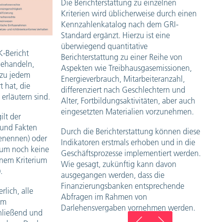
Die Berichterstattung zu einzelnen
Kriterien wird üblicherweise durch einen
Kennzahlenkatalog nach dem GRI-
Standard ergänzt. Hierzu ist eine
überwiegend quantitative
-Bericht
Berichterstattung zu einer Reihe von
behandeln,
Aspekten wie Treibhausgasemissionen,
 zu jedem
Energieverbrauch, Mitarbeiteranzahl,
t hat, die
differenziert nach Geschlechtern und
rläutern sind.
Alter, Fortbildungsaktivitäten, aber auch
eingesetzten Materialien vorzunehmen.
ilt der
 und Fakten
Durch die Berichterstattung können diese
benennen) oder
Indikatoren erstmals erhoben und in die
rum noch keine
Geschäftsprozesse implementiert werden.
nem Kriterium
Wie gesagt, zukünftig kann davon
).
ausgegangen werden, dass die
Finanzierungsbanken entsprechende
erlich, alle
Abfragen im Rahmen von
im
Darlehensvergaben vornehmen werden.
hließend und