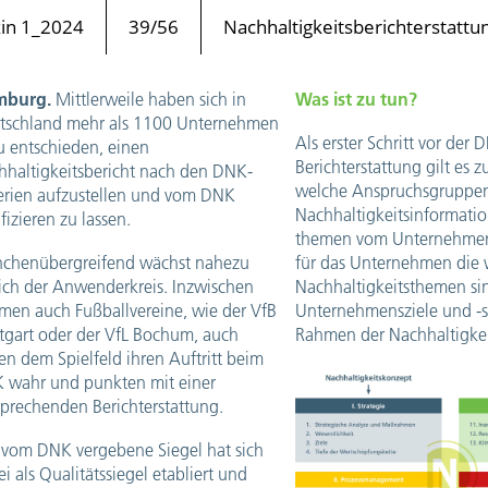
n 1_2024
39/56
Nachhaltigkeitsberichterstattu
mburg.
Mittlerweile haben sich in
Was ist zu tun?
tschland mehr als 1100 Unternehmen
Als erster Schritt vor der 
u entschieden, einen
Berichterstattung gilt es 
hhaltigkeitsbericht nach den DNK-
welche Anspruchsgruppe
terien aufzustellen und vom DNK
Nachhaltigkeitsinformati
ifizieren zu lassen.
themen vom Unternehmen
nchenübergreifend wächst nahezu
für das Unternehmen die 
lich der Anwenderkreis. Inzwischen
Nachhaltigkeitsthemen si
men auch Fußballvereine, wie der VfB
Unternehmensziele und -s
ttgart oder der VfL Bochum, auch
Rahmen der Nachhaltigkei
n dem Spielfeld ihren Auftritt beim
 wahr und punkten mit einer
sprechenden Berichterstattung.
 vom DNK vergebene Siegel hat sich
i als Qualitätssiegel etabliert und