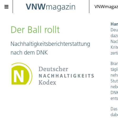
VNWmagazi
Ha
Der Ball rollt
Deu
daz
Nac
Nachhaltigkeitsberichterstattung
Kri
nach dem DNK
zert
Bra
täg
neh
Stu
nebe
DNK
ent
Das
dabe