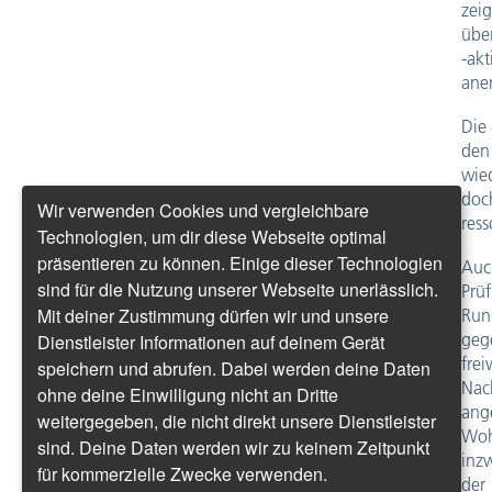
zei
übe
-akt
aner
Die
den
wie
doc
Wir verwenden Cookies und vergleichbare
res
Technologien, um dir diese Webseite optimal
präsentieren zu können. Einige dieser Technologien
Auch
sind für die Nutzung unserer Webseite unerlässlich.
Prü
Mit deiner Zustimmung dürfen wir und unsere
Run
gege
Dienstleister Informationen auf deinem Gerät
frei
speichern und abrufen. Dabei werden deine Daten
Nach
ohne deine Einwilligung nicht an Dritte
ang
weitergegeben, die nicht direkt unsere Dienstleister
Woh
sind. Deine Daten werden wir zu keinem Zeitpunkt
inz
für kommerzielle Zwecke verwenden.
der 