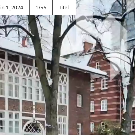
n 1_2024
1/56
Titel