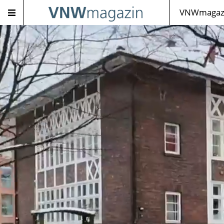
VNWmagazi