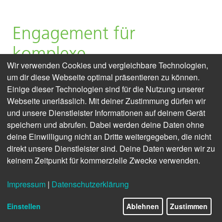
Engagement für
komplexe
Wir verwenden Cookies und vergleichbare Technologien,
Stadtteilrevitalisierung
um dir diese Webseite optimal präsentieren zu können.
Einige dieser Technologien sind für die Nutzung unserer
Umfassender Produkt- und Serviceansatz
Webseite unerlässlich. Mit deiner Zustimmung dürfen wir
und unsere Dienstleister Informationen auf deinem Gerät
von Ideal Standard bewährt sich in
speichern und abrufen. Dabei werden deine Daten ohne
Zusammenarbeit mit der Aachener SWG
deine Einwilligung nicht an Dritte weitergegeben, die nicht
direkt unsere Dienstleister sind. Deine Daten werden wir zu
bei anspruchsvollem Großprojekt Neue
keinem Zeitpunkt für kommerzielle Zwecke verwenden.
Mitte Porz in Köln.
Impressum
|
Datenschutzerklärung
Einstellen
Ablehnen
Zustimmen