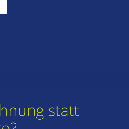
m
nung statt
ro?