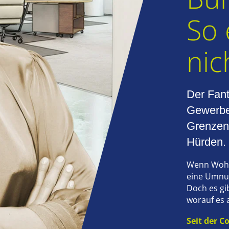
So 
nic
Der Fant
Gewerbe
Grenzen 
Hürden.
Wenn Wohnr
eine Umnut
Doch es gi
worauf es
Seit der 