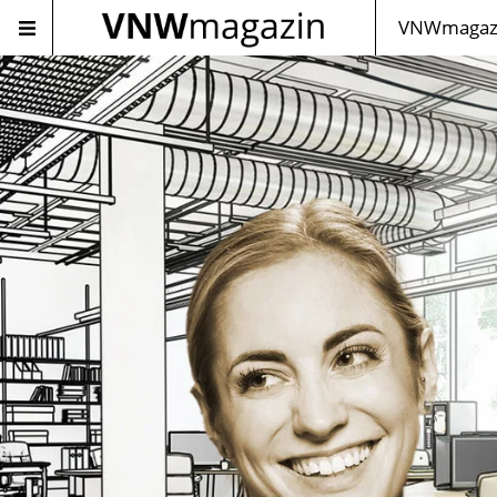
VNWmagazi