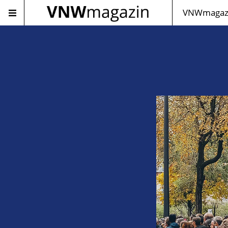
VNWmagazi