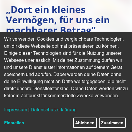
„Dort ein kleines
Vermögen, für uns ein
machbarer Betrag“
Wir verwenden Cookies und vergleichbare Technologien,
Der VNW unterstützt anlässlich seines 125-
um dir diese Webseite optimal präsentieren zu können.
jährigen Jubiläums einen Schulbau für
Einige dieser Technologien sind für die Nutzung unserer
benachteiligte Kinder in Pakistan. Dafür sind
Webseite unerlässlich. Mit deiner Zustimmung dürfen wir
dringend weitere Spenden nötig.
und unsere Dienstleister Informationen auf deinem Gerät
speichern und abrufen. Dabei werden deine Daten ohne
deine Einwilligung nicht an Dritte weitergegeben, die nicht
direkt unsere Dienstleister sind. Deine Daten werden wir zu
keinem Zeitpunkt für kommerzielle Zwecke verwenden.
Impressum
|
Datenschutzerklärung
Einstellen
Ablehnen
Zustimmen