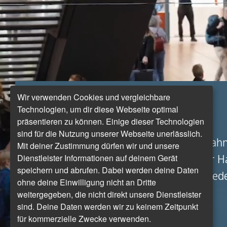
Wir verwenden Cookies und vergleichbare
Die Rückkehr
Technologien, um dir diese Webseite optimal
präsentieren zu können. Einige dieser Technologien
sind für die Nutzung unserer Webseite unerlässlich.
Vor mehr als 80 Jahren brachten Eisenbahn
Mit deiner Zustimmung dürfen wir und unsere
Dienstleister Informationen auf deinem Gerät
Atlas, die auf dem Dach des Hamburger H
speichern und abrufen. Dabei werden deine Daten
dem Krieg in Sicherheit. Nun sind sie wied
ohne deine Einwilligung nicht an Dritte
weitergegeben, die nicht direkt unsere Dienstleister
VON OLIVER SCHIRG
sind. Deine Daten werden wir zu keinem Zeitpunkt
für kommerzielle Zwecke verwenden.