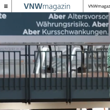
VNWmagazi