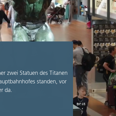
er zwei Statuen des Titanen
auptbahnhofes standen, vor
er da.