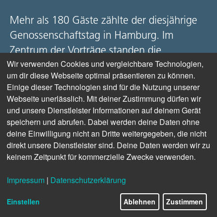
Mehr als 180 Gäste zählte der diesjährige
Genossenschaftstag in Hamburg. Im
Zentrum der Vorträge standen die
Wir verwenden Cookies und vergleichbare Technologien,
schwierige Lage der Wohnungswirtschaft
um dir diese Webseite optimal präsentieren zu können.
und die Herausforderungen der
Einige dieser Technologien sind für die Nutzung unserer
Energiewende.
Webseite unerlässlich. Mit deiner Zustimmung dürfen wir
und unsere Dienstleister Informationen auf deinem Gerät
speichern und abrufen. Dabei werden deine Daten ohne
deine Einwilligung nicht an Dritte weitergegeben, die nicht
ZUM BEITRAG
|
VIDEO
|
BILDERGALERIE
direkt unsere Dienstleister sind. Deine Daten werden wir zu
keinem Zeitpunkt für kommerzielle Zwecke verwenden.
Impressum
|
Datenschutzerklärung
Einstellen
Ablehnen
Zustimmen