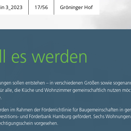
n 3_2023
17/56
Gröninger Hof
ll es werden
gen sollen entstehen – in verschiedenen Größen sowie sogenan
r alle, die Küche und Wohnzimmer gemeinschaftlich nutzen möch
e.
en im Rahmen der Förderrichtlinie für Baugemeinschaften in ge
vestitions- und Förderbank Hamburg gefördert. Sechs Wohnungen
chtigungsschein vorgesehen.