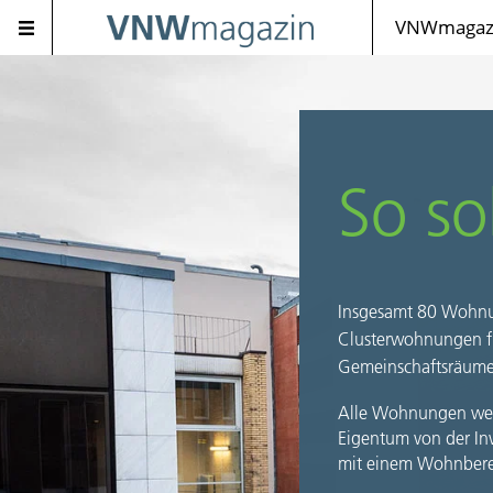
VNWmagazi
So so
Insgesamt 80 Wohnun
Clusterwohnungen fü
Gemeinschaftsräum
Alle Wohnungen werd
Eigentum von der In
mit einem Wohnbere