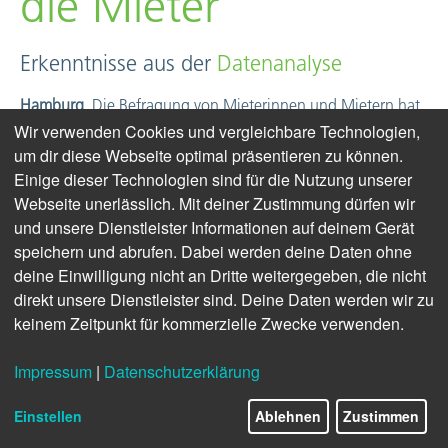
die Mieter
Erkenntnisse aus der
Datenanalyse
Hamburg.
Die Befragung von Mieterinnen und Mietern hat
in deutschen Wohnungsunternehmen mal mehr, mal
Wir verwenden Cookies und vergleichbare Technologien,
weniger Relevanz. In zunehmendem Maße evaluieren und
um dir diese Webseite optimal präsentieren zu können.
verbessern Vermieter ihre Serviceprozesse und
Einige dieser Technologien sind für die Nutzung unserer
Dienstleisterperformance durch Kundenfeedback, doch
Webseite unerlässlich. Mit deiner Zustimmung dürfen wir
auch die klassische Bestandsmieterbefragung ist weiterhin
und unsere Dienstleister Informationen auf deinem Gerät
aktuell. Vermieter können damit sehen, welche zielscharfe
speichern und abrufen. Dabei werden deine Daten ohne
Maßnahme (beispielsweise am Gebäude, dem einzelnen
deine Einwilligung nicht an Dritte weitergegeben, die nicht
Hauseingang oder den Außenanlagen) aus Sicht der Mieter
direkt unsere Dienstleister sind. Deine Daten werden wir zu
sinnvoll wäre und wie der Service generell (und zu geringen
keinem Zeitpunkt für kommerzielle Zwecke verwenden.
Kosten) verbessert werden könnte.
Impressum
|
Datenschutzerklärung
Die AktivBo GmbH unterstützt Wohnungsgesellschaften
dabei, sich durch Mieterbefragungen effizienter und
Einstellen
Ablehnen
Zustimmen
kundenorientierter aufzustellen. Sie hat nun den
Mieterbericht „Kundenzufriedenheit in Deutschland 2022“