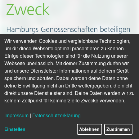
Zweck
Hamburgs Genossenschaften beteiligen
sich seit Jahren aktiv am HafenCity Run,
Wir verwenden Cookies und vergleichbare Technologien,
um dir diese Webseite optimal präsentieren zu können.
einem der bedeutendsten Charity-Läufe
Einige dieser Technologien sind für die Nutzung unserer
in Norddeutschland. In diesem Jahr
Webseite unerlässlich. Mit deiner Zustimmung dürfen wir
waren 160 Läuferinnen und Läufer
und unsere Dienstleister Informationen auf deinem Gerät
speichern und abrufen. Dabei werden deine Daten ohne
dabei.
deine Einwilligung nicht an Dritte weitergegeben, die nicht
direkt unsere Dienstleister sind. Deine Daten werden wir zu
ZUM BEITRAG
keinem Zeitpunkt für kommerzielle Zwecke verwenden.
ZU DEN VIDEO-INTERVIEWS
ZUR BILDERGALERIE
Impressum
|
Datenschutzerklärung
Einstellen
Ablehnen
Zustimmen