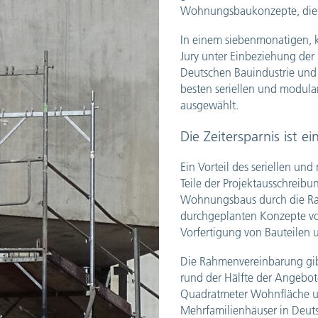
Wohnungsbaukonzepte, die 
In einem siebenmonatigen, 
Jury unter Einbeziehung de
Deutschen Bauindustrie und
besten seriellen und modu
ausgewählt.
Die Zeitersparnis ist ei
Ein Vorteil des seriellen u
Teile der Projektausschreib
Wohnungsbaus durch die Ra
durchgeplanten Konzepte vo
Vorfertigung von Bauteilen 
Die Rahmenvereinbarung gibt 
rund der Hälfte der Angebo
Quadratmeter Wohnfläche und
Mehrfamilienhäuser in Deuts