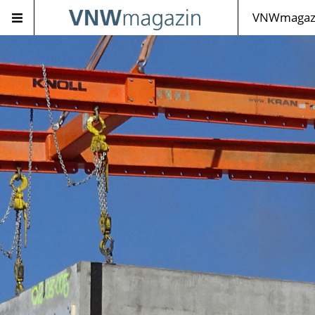
VNWmagazi