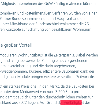
Mitgliedsunternehmen des GdW künftig realisieren
können.
komplexen und kostenintensiven Verfahren wurden von einer
r Partner Bundesbauministerium und Hauptverband der
 unter Mitwirkung der Bundesarchitektenkammer die 25
laren Konzepte zur Schaffung von bezahlbarem Wohnraum
ne großer Vorteil
nd modularen Wohnungsbaus ist die Zeitersparnis. Dabei werden
ung und -vergabe sowie der Planung eines vorgesehenen
hmenvereinbarung und die darin angebotenen,
rweggenommen. Kürzere, effizientere Bauphasen dank der
und ganzer Module bringen weitere wesentliche Zeitvorteile.
ein starkes Preissignal in den Markt, da die Baukosten bei
te unter dem Medianwert von rund 3.200 Euro pro
 damit deutlich unter den durchschnittlichen Preisen für
chland aus 2022 liegen. Auf Grund der Vielfältigkeit der