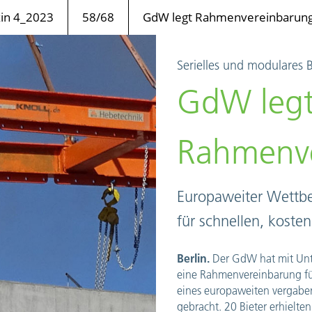
n 4_2023
58/68
GdW legt Rahmenvereinbarung
Serielles und modulares 
GdW leg
Rahmenve
Europaweiter Wettbe
für schnellen, kost
Berlin.
Der GdW hat mit Unt
eine Rahmenvereinbarung
f
eines europaweiten vergaber
gebracht. 20 Bieter erhielte