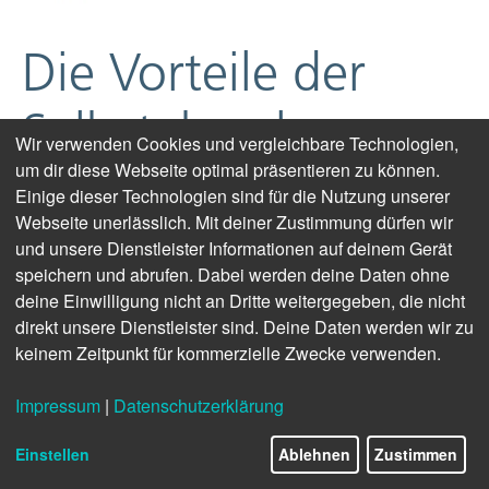
Die Vorteile der
Selbstabrech­nung
Wir verwenden Cookies und vergleichbare Technologien,
um dir diese Webseite optimal präsentieren zu können.
Einige dieser Technologien sind für die Nutzung unserer
Effiziente Verbrauchsabrechnung für die
Webseite unerlässlich. Mit deiner Zustimmung dürfen wir
Wohnungswirtschaft in Norddeutschland
und unsere Dienstleister Informationen auf deinem Gerät
speichern und abrufen. Dabei werden deine Daten ohne
Hamburg.
Stetig wachsende finanzielle Belastung, dazu
deine Einwilligung nicht an Dritte weitergegeben, die nicht
jährlich steigende Dienstleistungspreise und geringe
direkt unsere Dienstleister sind. Deine Daten werden wir zu
Planungssicherheit: Die Verbrauchsabrechnung ist ein nicht
keinem Zeitpunkt für kommerzielle Zwecke verwenden.
unerheblicher finanzieller Posten für die
Wohnungswirtschaft.
Impressum
|
Datenschutzerklärung
Eine Möglichkeit, die Unwägbarkeiten aus dem Weg zu
Einstellen
Ablehnen
Zustimmen
räumen und die Qualität der Leistung in die eigene Hand zu
nehmen, ist der Einstieg in die Selbstabrechnung. Doch was