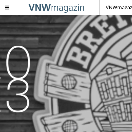
VNWmagazi