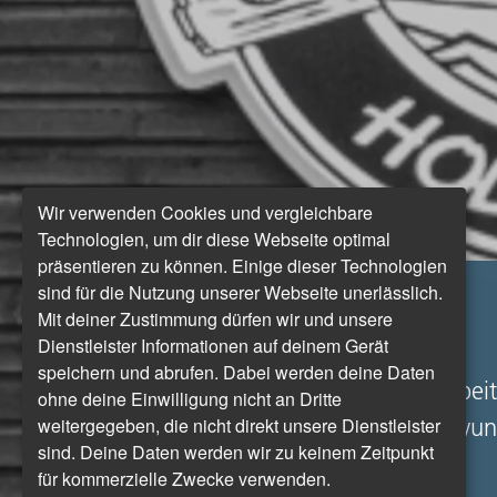
Wir verwenden Cookies und vergleichbare
Technologien, um dir diese Webseite optimal
präsentieren zu können. Einige dieser Technologien
sind für die Nutzung unserer Webseite unerlässlich.
Alles Perlen
Mit deiner Zustimmung dürfen wir und unsere
Dienstleister Informationen auf deinem Gerät
speichern und abrufen. Dabei werden deine Daten
SPRINTbreak 2023 in Heiligenhafen: Arbei
ohne deine Einwilligung nicht an Dritte
weitergegeben, die nicht direkt unsere Dienstleister
während der Weiterbildungstage eine wun
sind. Deine Daten werden wir zu keinem Zeitpunkt
für kommerzielle Zwecke verwenden.
Von Oliver Schirg