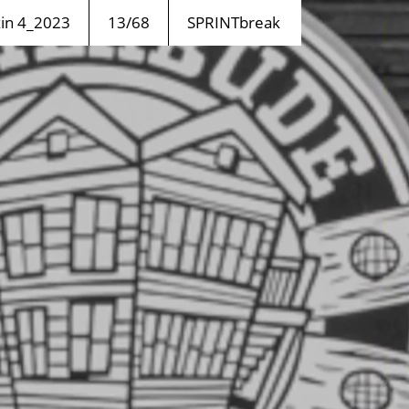
n 4_2023
13/68
SPRINTbreak