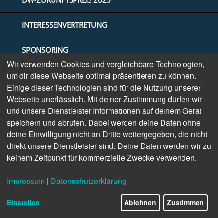
DW-ZUKUNFTSPREIS 2025
INTERESSENVERTRETUNG
SPONSORING
Wir verwenden Cookies und vergleichbare Technologien,
INTERVIEW JOACHIM BODE
um dir diese Webseite optimal präsentieren zu können.
Einige dieser Technologien sind für die Nutzung unserer
Webseite unerlässlich. Mit deiner Zustimmung dürfen wir
UNESCO-WELTERBE
und unsere Dienstleister Informationen auf deinem Gerät
speichern und abrufen. Dabei werden deine Daten ohne
INTERVIEW MIT UTE DE VRIES
deine Einwilligung nicht an Dritte weitergegeben, die nicht
direkt unsere Dienstleister sind. Deine Daten werden wir zu
ALLES, WAS RECHT IST!
keinem Zeitpunkt für kommerzielle Zwecke verwenden.
NEBENKOSTENPRIVILEG
Impressum
|
Datenschutzerklärung
DÄMMUNG NORD (ADVERTORIAL)
Einstellen
Ablehnen
Zustimmen