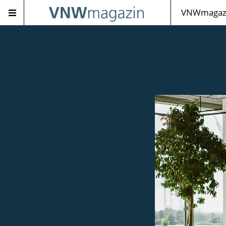
VNWmagazi