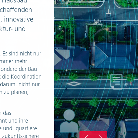
en Hausbau
chaffenden
, innovative
ktur- und
Es sind nicht nur
 immer mehr
sondere der Bau
t die Koordination
 darum, nicht nur
n zu planen,
h das
nnt und ihre
 und -quartiere
 zukunftssichere