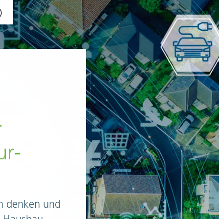
)
r
ur­
ch denken und