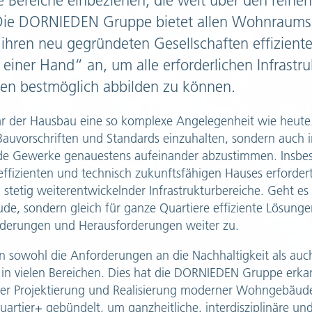
he Bereiche einbeziehen, die weit über den rein
Die DORNIEDEN Gruppe bietet allen Wohnraums
hren neu gegründeten Gesellschaften effiziente
einer Hand“ an, um alle erforderlichen Infrastru
en bestmöglich abbilden zu können.
r der Hausbau eine so komplexe Angelegenheit wie heute. 
auvorschriften und Standards einzuhalten, sondern auch
nde Gewerke genauestens aufeinander abzustimmen. Insbe
effizienten und technisch zukunftsfähigen Hauses erforder
h stetig weiterentwickelnder Infrastrukturbereiche. Geht es
ude, sondern gleich für ganze Quartiere effiziente Lösunge
derungen und Herausforderungen weiter zu.
en sowohl die Anforderungen an die Nachhaltigkeit als auc
in vielen Bereichen. Dies hat die DORNIEDEN Gruppe erka
er Projektierung und Realisierung moderner Wohngebäude
rtier+ gebündelt, um ganzheitliche, interdisziplinäre und