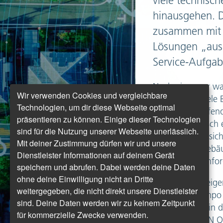
viele technisc
hinausgehen. 
zusammen mit i
Lösungen „aus 
Service-Aufgab
Noch nie zuvor wa
Wir verwenden Cookies und vergleichbare
zunehmend viele B
Technologien, um dir diese Webseite optimal
ineinandergreife
präsentieren zu können. Einige dieser Technologien
eines energetisch 
sind für die Nutzung unserer Webseite unerlässlich.
verschiedener, sic
Mit deiner Zustimmung dürfen wir und unsere
für einzelne Gebä
Dienstleister Informationen auf deinem Gerät
nehmen die Anfor
speichern und abrufen. Dabei werden deine Daten
ohne deine Einwilligung nicht an Dritte
Gleichzeitig steig
weitergegeben, die nicht direkt unsere Dienstleister
Innovationstempo 
sind. Deine Daten werden wir zu keinem Zeitpunkt
Kompetenzen in d
für kommerzielle Zwecke verwenden.
mit DORNIEDEN Qua