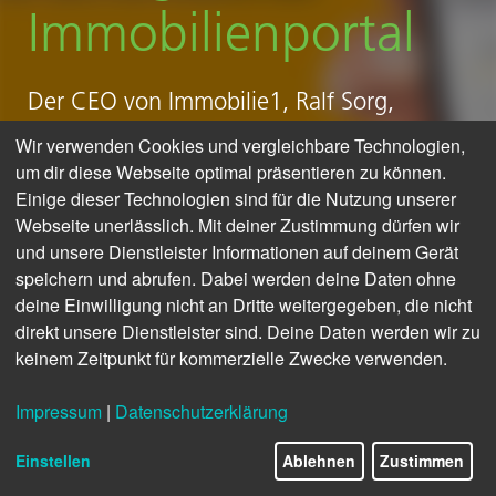
Immobilienportal
Der CEO von Immobilie1,
Ralf
Sorg,
erläutert im Interview, wie die Marktmacht
Wir verwenden Cookies und vergleichbare Technologien,
etablierter Immobilienportale
um dir diese Webseite optimal präsentieren zu können.
Einige dieser Technologien sind für die Nutzung unserer
aufgebrochen werden soll.
Webseite unerlässlich. Mit deiner Zustimmung dürfen wir
und unsere Dienstleister Informationen auf deinem Gerät
speichern und abrufen. Dabei werden deine Daten ohne
deine Einwilligung nicht an Dritte weitergegeben, die nicht
> mehr Infos zu Immobilie1
direkt unsere Dienstleister sind. Deine Daten werden wir zu
keinem Zeitpunkt für kommerzielle Zwecke verwenden.
Impressum
|
Datenschutzerklärung
Einstellen
Ablehnen
Zustimmen