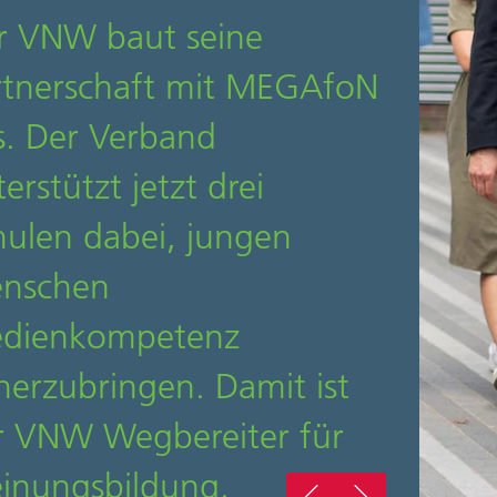
r VNW baut seine
rtnerschaft mit MEGAfoN
s. Der Verband
erstützt jetzt drei
hulen dabei, jungen
nschen
dienkompetenz
herzubringen. Damit ist
r VNW Wegbereiter für
inungsbildung.