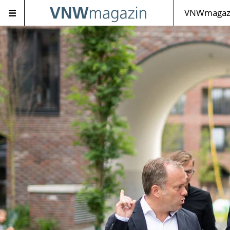
VNWmagazi