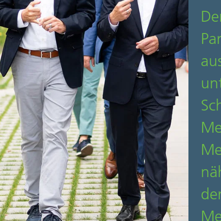
De
Pa
au
unt
Sc
Me
Me
nä
de
Me