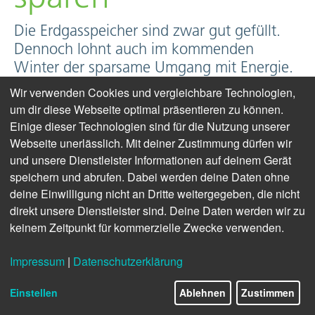
Die Erdgasspeicher sind zwar gut gefüllt.
Dennoch lohnt auch im kommenden
Winter der sparsame Umgang mit Energie.
Wir verwenden Cookies und vergleichbare Technologien,
Hamburg/Berlin.
Volle Erdgasspeicher. Dennoch
um dir diese Webseite optimal präsentieren zu können.
haben Energiewirtschaft und Bundesnetzagentur die
Einige dieser Technologien sind für die Nutzung unserer
Bürger aufgerufen, auch in diesem Winter mit Gas
Webseite unerlässlich. Mit deiner Zustimmung dürfen wir
und Energie sparsam umzugehen.
und unsere Dienstleister Informationen auf deinem Gerät
speichern und abrufen. Dabei werden deine Daten ohne
Es gebe Faktoren, die man nicht in der Hand habe,
deine Einwilligung nicht an Dritte weitergegeben, die nicht
sagt Kerstin Andreae, Chefin des Branchenverbandes
direkt unsere Dienstleister sind. Deine Daten werden wir zu
BDEW. Zwei richtig kalte Monate dürften reichen,
keinem Zeitpunkt für kommerzielle Zwecke verwenden.
dass die Speicher sich leeren und nicht sofort Ersatz
beschafft werden könne. Also: „Je geringer der
Impressum
|
Datenschutzerklärung
Verbrauch, umso geringer die Kosten und umso
Einstellen
Ablehnen
Zustimmen
höher die Energiesicherheit.“