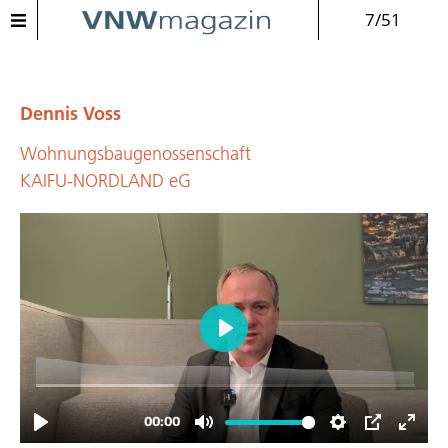
7/51
Dennis Voss
Wohnungsbaugenossenschaft
KAIFU-NORDLAND eG