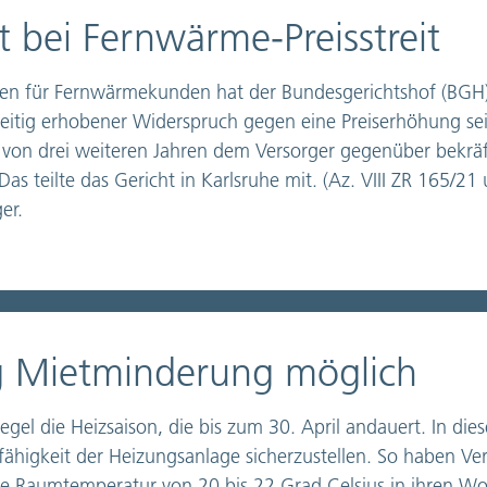
t bei Fernwärme-Preisstreit
gen für Fernwärmekunden hat der Bundesgerichtshof (BGH)
zeitig erhobener Widerspruch gegen eine Preiserhöhung s
von drei weiteren Jahren dem Versorger gegenüber bekräfti
s teilte das Gericht in Karlsruhe mit. (Az. VIII ZR 165/21 
er.
g Mietminderung möglich
el die Heizsaison, die bis zum 30. April andauert. In dies
bsfähigkeit der Heizungsanlage sicherzustellen. So haben V
ne Raumtemperatur von 20 bis 22 Grad Celsius in ihren W