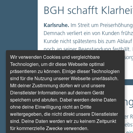
BGH schafft Klarhei
Karlsruhe.
Im Streit um Preiserhöhun
Demnach verliert ein von Kunden früh
Kunde nicht spätestens bis zum Ablauf 
noch an seiner Beanstandung festhält. Da
Wir verwenden Cookies und vergleichbare
Kunden gegen ihren Fernwärmeversorg
Technologien, um dir diese Webseite optimal
präsentieren zu können. Einige dieser Technologien
sind für die Nutzung unserer Webseite unerlässlich.
Mit deiner Zustimmung dürfen wir und unsere
Dienstleister Informationen auf deinem Gerät
Bei kalter Wohnun
speichern und abrufen. Dabei werden deine Daten
ohne deine Einwilligung nicht an Dritte
weitergegeben, die nicht direkt unsere Dienstleister
Berlin.
Am 1. Oktober begann in der Reg
sind. Deine Daten werden wir zu keinem Zeitpunkt
Hausverwalter verpflichtet, die Betrie
für kommerzielle Zwecke verwenden.
Verbraucher tagsüber Anspruch auf ei