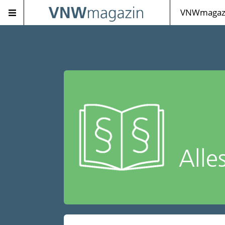
VNWmagazi
Alle